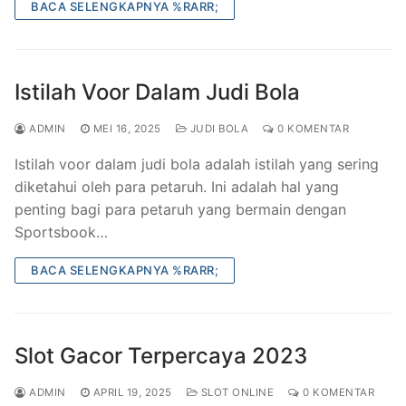
BACA SELENGKAPNYA %RARR;
Istilah Voor Dalam Judi Bola
ADMIN
MEI 16, 2025
JUDI BOLA
0 KOMENTAR
Istilah voor dalam judi bola adalah istilah yang sering
diketahui oleh para petaruh. Ini adalah hal yang
penting bagi para petaruh yang bermain dengan
Sportsbook…
BACA SELENGKAPNYA %RARR;
Slot Gacor Terpercaya 2023
ADMIN
APRIL 19, 2025
SLOT ONLINE
0 KOMENTAR