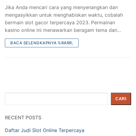
Jika Anda mencari cara yang menyenangkan dan
mengasyikkan untuk menghabiskan waktu, cobalah
bermain slot gacor terpercaya 2023. Permainan
kasino online ini menawarkan beragam tema dan…
BACA SELENGKAPNYA %RARR;
Cari
CARI
RECENT POSTS
Daftar Judi Slot Online Terpercaya