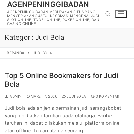
AGENPENINGGIBADAN
Lompat
ke
AGENPENINGGIBADAN MERUPAKAN SITUS YANG
MENYEDIAKAN SUATU INFORMASI MENGENAI JUDI
konten
SLOT ONLINE, TOGEL ONLINE, POKER ONLINE, DAN
CASINO ONLINE
Kategori:
Judi Bola
Cari:
BERANDA
JUDI BOLA
Top 5 Online Bookmakers for Judi
Bola
ADMIN
MARET 7, 2026
JUDI BOLA
0 KOMENTAR
Judi bola adalah jenis permainan judi sarangsbobet
yang melibatkan taruhan pada olahraga. Bentuk
taruhan ini dapat dilakukan melalui platform online
atau offline. Tujuan utama seorang…