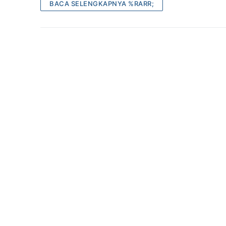
BACA SELENGKAPNYA %RARR;