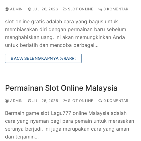
ADMIN
JULI 26, 2026
SLOT ONLINE
0 KOMENTAR
slot online gratis adalah cara yang bagus untuk
membiasakan diri dengan permainan baru sebelum
menghabiskan uang. Ini akan memungkinkan Anda
untuk berlatih dan mencoba berbagai…
BACA SELENGKAPNYA %RARR;
Permainan Slot Online Malaysia
ADMIN
JULI 25, 2026
SLOT ONLINE
0 KOMENTAR
Bermain game slot Lagu777 online Malaysia adalah
cara yang nyaman bagi para pemain untuk merasakan
serunya berjudi. Ini juga merupakan cara yang aman
dan terjamin…