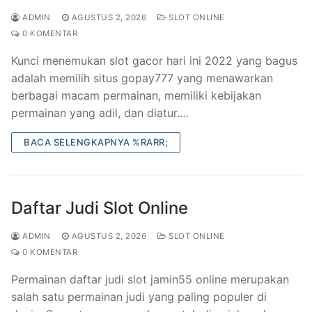
ADMIN
AGUSTUS 2, 2026
SLOT ONLINE
0 KOMENTAR
Kunci menemukan slot gacor hari ini 2022 yang bagus
adalah memilih situs gopay777 yang menawarkan
berbagai macam permainan, memiliki kebijakan
permainan yang adil, dan diatur.…
BACA SELENGKAPNYA %RARR;
Daftar Judi Slot Online
ADMIN
AGUSTUS 2, 2026
SLOT ONLINE
0 KOMENTAR
Permainan daftar judi slot jamin55 online merupakan
salah satu permainan judi yang paling populer di