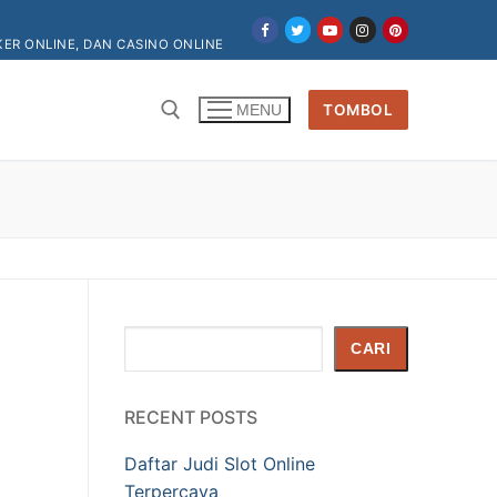
ER ONLINE, DAN CASINO ONLINE
TOMBOL
MENU
Cari
CARI
RECENT POSTS
Daftar Judi Slot Online
Terpercaya