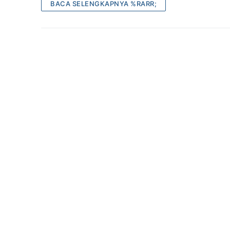
BACA SELENGKAPNYA %RARR;