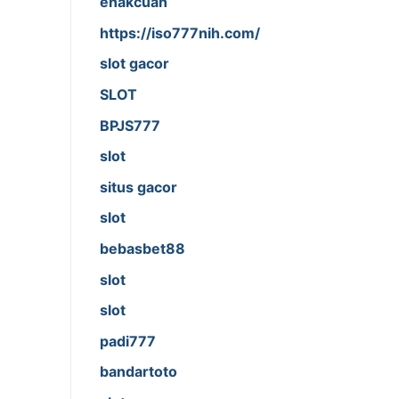
enakcuan
https://iso777nih.com/
slot gacor
SLOT
BPJS777
slot
situs gacor
slot
bebasbet88
slot
slot
padi777
bandartoto