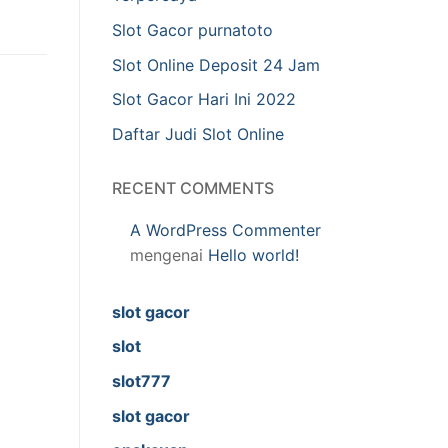
Slot Gacor purnatoto
Slot Online Deposit 24 Jam
Slot Gacor Hari Ini 2022
Daftar Judi Slot Online
RECENT COMMENTS
A WordPress Commenter
mengenai
Hello world!
slot gacor
slot
slot777
slot gacor