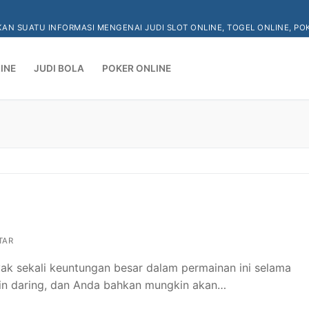
 SUATU INFORMASI MENGENAI JUDI SLOT ONLINE, TOGEL ONLINE, POK
INE
JUDI BOLA
POKER ONLINE
Cari:
TAR
k sekali keuntungan besar dalam permainan ini selama
ain daring, dan Anda bahkan mungkin akan…