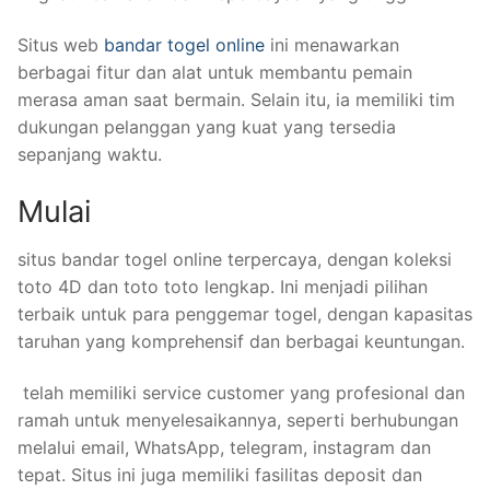
Situs web
bandar togel online
ini menawarkan
berbagai fitur dan alat untuk membantu pemain
merasa aman saat bermain. Selain itu, ia memiliki tim
dukungan pelanggan yang kuat yang tersedia
sepanjang waktu.
Mulai
situs bandar togel online terpercaya, dengan koleksi
toto 4D dan toto toto lengkap. Ini menjadi pilihan
terbaik untuk para penggemar togel, dengan kapasitas
taruhan yang komprehensif dan berbagai keuntungan.
telah memiliki service customer yang profesional dan
ramah untuk menyelesaikannya, seperti berhubungan
melalui email, WhatsApp, telegram, instagram dan
tepat. Situs ini juga memiliki fasilitas deposit dan