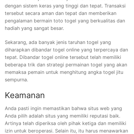
dengan sistem keras yang tinggi dan tepat. Transaksi
tersebut secara aman dan tepat dan memberikan
pengalaman bermain toto togel yang berkualitas dan
hadiah yang sangat besar.
Sekarang, ada banyak jenis taruhan togel yang
diharapkan dibandar togel online yang terpercaya dan
tepat. Dibandar togel online tersebut telah memiliki
beberapa trik dan strategi permainan togel yang akan
memaksa pemain untuk menghitung angka togel jitu
sempurna.
Keamanan
Anda pasti ingin memastikan bahwa situs web yang
Anda pilih adalah situs yang memiliki reputasi baik.
Artinya telah diperiksa oleh pihak ketiga dan memiliki
izin untuk beroperasi. Selain itu, itu harus menawarkan