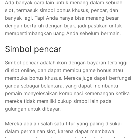
Ada banyak cara lain untuk menang dalam sebuah
slot, termasuk simbol bonus khusus, pencar, dan
banyak lagi. Tapi Anda hanya bisa menang besar
dengan bertaruh dengan bijak, jadi pastikan untuk
mempertimbangkan uang Anda sebelum bermain.
Simbol pencar
Simbol pencar adalah ikon dengan bayaran tertinggi
di slot online, dan dapat memicu game bonus atau
membuka bonus khusus. Mereka juga dapat berfungsi
ganda sebagai belantara, yang dapat membantu
pemain menyelesaikan kombinasi kemenangan ketika
mereka tidak memiliki cukup simbol lain pada
gulungan untuk dibayar.
Mereka adalah salah satu fitur yang paling disukai
dalam permainan slot, karena dapat membawa