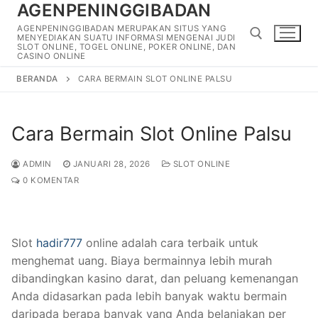
AGENPENINGGIBADAN
Lompat
ke
AGENPENINGGIBADAN MERUPAKAN SITUS YANG
MENYEDIAKAN SUATU INFORMASI MENGENAI JUDI
konten
SLOT ONLINE, TOGEL ONLINE, POKER ONLINE, DAN
CASINO ONLINE
BERANDA
CARA BERMAIN SLOT ONLINE PALSU
Cari:
Cara Bermain Slot Online Palsu
ADMIN
JANUARI 28, 2026
SLOT ONLINE
0 KOMENTAR
Slot
hadir777
online adalah cara terbaik untuk
menghemat uang. Biaya bermainnya lebih murah
dibandingkan kasino darat, dan peluang kemenangan
Anda didasarkan pada lebih banyak waktu bermain
daripada berapa banyak yang Anda belanjakan per