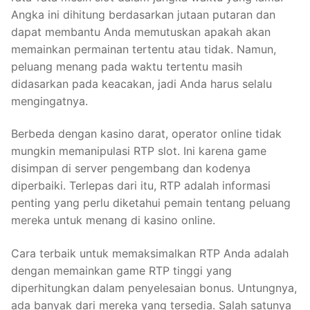
Angka ini dihitung berdasarkan jutaan putaran dan
dapat membantu Anda memutuskan apakah akan
memainkan permainan tertentu atau tidak. Namun,
peluang menang pada waktu tertentu masih
didasarkan pada keacakan, jadi Anda harus selalu
mengingatnya.
Berbeda dengan kasino darat, operator online tidak
mungkin memanipulasi RTP slot. Ini karena game
disimpan di server pengembang dan kodenya
diperbaiki. Terlepas dari itu, RTP adalah informasi
penting yang perlu diketahui pemain tentang peluang
mereka untuk menang di kasino online.
Cara terbaik untuk memaksimalkan RTP Anda adalah
dengan memainkan game RTP tinggi yang
diperhitungkan dalam penyelesaian bonus. Untungnya,
ada banyak dari mereka yang tersedia. Salah satunya