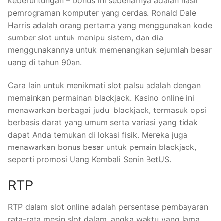
keberuntungan – bonus ini sebenarnya adalah hasil
pemrograman komputer yang cerdas. Ronald Dale
Harris adalah orang pertama yang menggunakan kode
sumber slot untuk menipu sistem, dan dia
menggunakannya untuk memenangkan sejumlah besar
uang di tahun 90an.
Cara lain untuk menikmati slot palsu adalah dengan
memainkan permainan blackjack. Kasino online ini
menawarkan berbagai judul blackjack, termasuk opsi
berbasis darat yang umum serta variasi yang tidak
dapat Anda temukan di lokasi fisik. Mereka juga
menawarkan bonus besar untuk pemain blackjack,
seperti promosi Uang Kembali Senin BetUS.
RTP
RTP dalam slot online adalah persentase pembayaran
rata-rata mesin slot dalam jangka waktu yang lama.