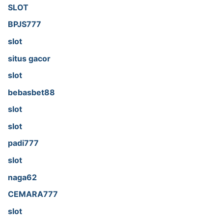
SLOT
BPJS777
slot
situs gacor
slot
bebasbet88
slot
slot
padi777
slot
naga62
CEMARA777
slot