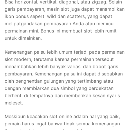
Bisa horizontal, vertikal, diagonal, atau zigzag. Selain
garis pembayaran, mesin slot juga dapat menampilkan
ikon bonus seperti wild dan scatters, yang dapat
melipatgandakan pembayaran Anda atau memicu
permainan mini. Bonus ini membuat slot lebih rumit
untuk dimainkan.
Kemenangan palsu lebih umum terjadi pada permainan
slot modern, terutama karena permainan tersebut
menambahkan lebih banyak variasi dan bobot garis
pembayaran. Kemenangan palsu ini dapat disebabkan
oleh penghentian gulungan yang tertimbang atau
dengan membiarkan dua simbol yang berdekatan
berhenti di tempatnya dan memberikan kesan nyaris
meleset.
Meskipun keacakan slot online adalah hal yang baik,
pemain harus ingat bahwa tidak semua kemenangan