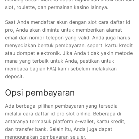
slot, roulette, dan permainan kasino lainnya.
Saat Anda mendaftar akun dengan slot cara daftar id
pro, Anda akan diminta untuk memberikan alamat
email dan nomor telepon yang valid. Anda juga harus
menyediakan bentuk pembayaran, seperti kartu kredit
atau dompet elektronik. Jika Anda tidak yakin metode
mana yang terbaik untuk Anda, pastikan untuk
membaca bagian FAQ kami sebelum melakukan
deposit.
Opsi pembayaran
Ada berbagai pilihan pembayaran yang tersedia
melalui cara daftar id pro slot online. Beberapa di
antaranya termasuk platform e-wallet, kartu kredit,
dan transfer bank. Selain itu, Anda juga dapat
menggunakan pembayaran seluler.