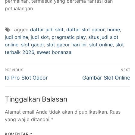
permainan, termasuk yang bertema fantasi dan
petualangan.
Tagged
daftar judi slot
,
daftar slot gacor
,
home
,
judi online
,
judi slot
,
pragmatic play
,
situs judi slot
online
,
slot gacor
,
slot gacor hari ini
,
slot online
,
slot
terbaik 2026
,
sweet bonanza
Navigasi
PREVIOUS
NEXT
pos
Previous
Next
Id Pro Slot Gacor
Gambar Slot Online
post:
post:
Tinggalkan Balasan
Alamat email Anda tidak akan dipublikasikan.
Ruas
yang wajib ditandai
*
KOMENTAR
*