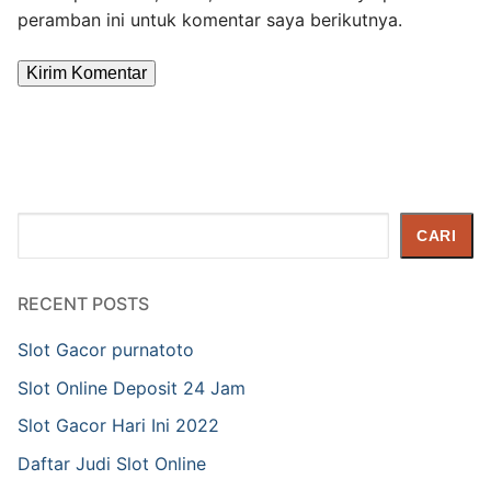
peramban ini untuk komentar saya berikutnya.
Cari
CARI
RECENT POSTS
Slot Gacor purnatoto
Slot Online Deposit 24 Jam
Slot Gacor Hari Ini 2022
Daftar Judi Slot Online