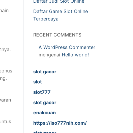
Daftar Judi Slot Online
main
Daftar Game Slot Online
Terpercaya
RECENT COMMENTS
A WordPress Commenter
nnya.
mengenai
Hello world!
bonus
slot gacor
ng.
slot
slot777
yaran
slot gacor
enakcuan
untuk
https://iso777nih.com/