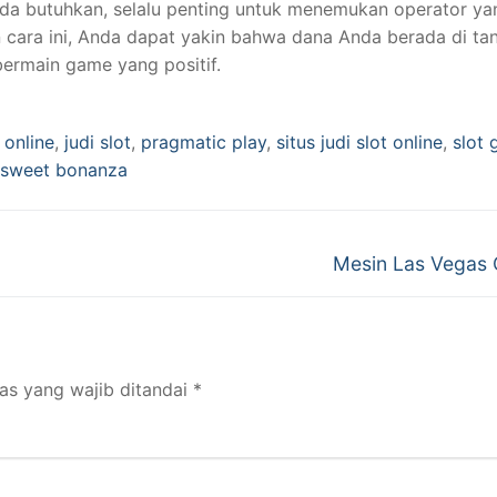
nda butuhkan, selalu penting untuk menemukan operator ya
cara ini, Anda dapat yakin bahwa dana Anda berada di ta
ermain game yang positif.
 online
,
judi slot
,
pragmatic play
,
situs judi slot online
,
slot 
sweet bonanza
Next
Mesin Las Vegas 
post:
as yang wajib ditandai
*