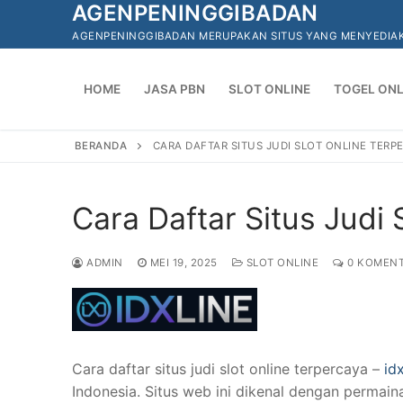
AGENPENINGGIBADAN
Lompat
ke
AGENPENINGGIBADAN MERUPAKAN SITUS YANG MENYEDIAKAN
konten
HOME
JASA PBN
SLOT ONLINE
TOGEL ONL
BERANDA
CARA DAFTAR SITUS JUDI SLOT ONLINE TERP
Cara Daftar Situs Judi 
ADMIN
MEI 19, 2025
SLOT ONLINE
0 KOMEN
Cara daftar situs judi slot online terpercaya –
idx
Indonesia. Situs web ini dikenal dengan permain