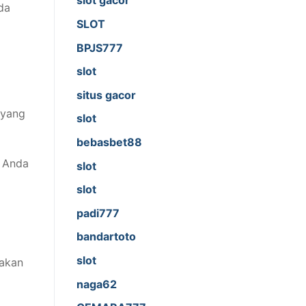
slot gacor
da
SLOT
BPJS777
slot
situs gacor
 yang
slot
bebasbet88
n Anda
slot
slot
padi777
bandartoto
slot
 akan
naga62