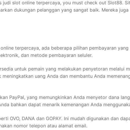
us judi slot online terpercaya, you must check out Slot88. Si
arkan dukungan pelanggan yang sangat baik. Mereka juga
ot online terpercaya, ada beberapa pilihan pembayaran yang
lektronik, dan metode pembayaran seluler.
ersedia untuk pemain yang melakukan penyetoran melalui 
untuk meningkatkan uang Anda dan membantu Anda memenan
nakan PayPal, yang memungkinkan Anda menyetor dana lan
n Anda bahkan dapat menarik kemenangan Anda menggunak
eperti OVO, DANA dan GOPAY. Ini mudah digunakan dan dap
akan nomor telepon atau alamat email.