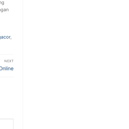
ng
ngan
gacor
,
NEXT
Online