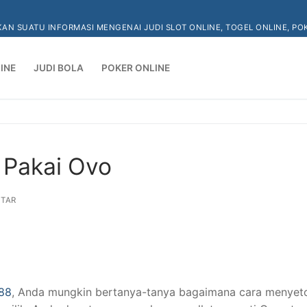
 SUATU INFORMASI MENGENAI JUDI SLOT ONLINE, TOGEL ONLINE, POK
INE
JUDI BOLA
POKER ONLINE
Cari:
e Pakai Ovo
TAR
88
, Anda mungkin bertanya-tanya bagaimana cara menyet