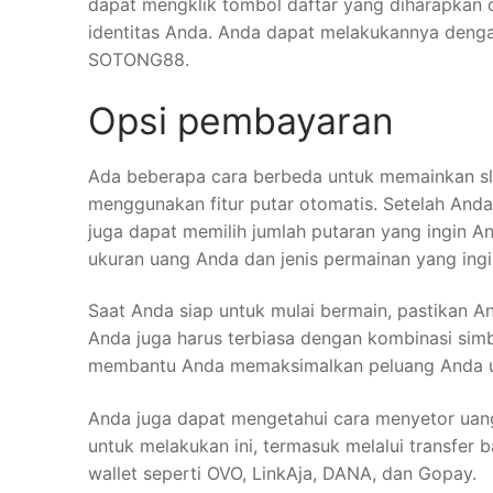
dapat mengklik tombol daftar yang diharapkan di
identitas Anda. Anda dapat melakukannya dengan
SOTONG88.
Opsi pembayaran
Ada beberapa cara berbeda untuk memainkan sl
menggunakan fitur putar otomatis. Setelah Anda
juga dapat memilih jumlah putaran yang ingin A
ukuran uang Anda dan jenis permainan yang ing
Saat Anda siap untuk mulai bermain, pastikan A
Anda juga harus terbiasa dengan kombinasi sim
membantu Anda memaksimalkan peluang Anda 
Anda juga dapat mengetahui cara menyetor uang 
untuk melakukan ini, termasuk melalui transfer 
wallet seperti OVO, LinkAja, DANA, dan Gopay.