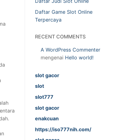
Daftar Judi Slot Online
Daftar Game Slot Online
Terpercaya
ama
RECENT COMMENTS
A WordPress Commenter
mengenai
Hello world!
nda
slot gacor
n
slot
slot777
alah
slot gacor
entara
enakcuan
dah.
https://iso777nih.com/
an