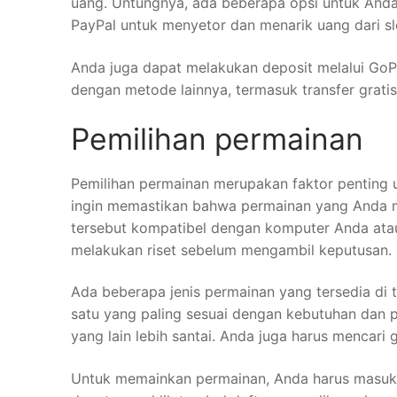
uang. Untungnya, ada beberapa opsi untuk Anda 
PayPal untuk menyetor dan menarik uang dari sl
Anda juga dapat melakukan deposit melalui GoPa
dengan metode lainnya, termasuk transfer grati
Pemilihan permainan
Pemilihan permainan merupakan faktor penting u
ingin memastikan bahwa permainan yang Anda m
tersebut kompatibel dengan komputer Anda atau
melakukan riset sebelum mengambil keputusan.
Ada beberapa jenis permainan yang tersedia di t
satu yang paling sesuai dengan kebutuhan dan 
yang lain lebih santai. Anda juga harus mencar
Untuk memainkan permainan, Anda harus masuk 