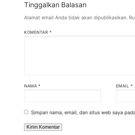
Tinggalkan Balasan
Alamat email Anda tidak akan dipublikasikan.
Ru
KOMENTAR
*
NAMA
*
EMAIL
*
Simpan nama, email, dan situs web saya pada