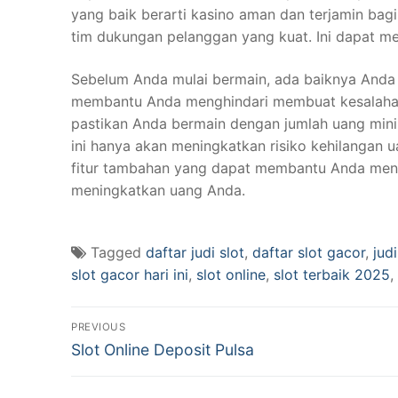
yang baik berarti kasino aman dan terjamin bagi 
tim dukungan pelanggan yang kuat. Ini dapat m
Sebelum Anda mulai bermain, ada baiknya Anda
membantu Anda menghindari membuat kesalahan 
pastikan Anda bermain dengan jumlah uang mini
ini hanya akan meningkatkan risiko kehilangan 
fitur tambahan yang dapat membantu Anda menan
meningkatkan uang Anda.
Tagged
daftar judi slot
,
daftar slot gacor
,
judi
slot gacor hari ini
,
slot online
,
slot terbaik 2025
,
Navigasi
PREVIOUS
Previous
pos
Slot Online Deposit Pulsa
post: