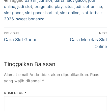
Tagged
daftar judi slot
,
daftar slot gacor
,
judi
online
,
judi slot
,
pragmatic play
,
situs judi slot online
,
slot gacor
,
slot gacor hari ini
,
slot online
,
slot terbaik
2026
,
sweet bonanza
Navigasi
PREVIOUS
NEXT
pos
Previous
Next
Cara Slot Gacor
Cara Meretas Slot
post:
post:
Online
Tinggalkan Balasan
Alamat email Anda tidak akan dipublikasikan.
Ruas
yang wajib ditandai
*
KOMENTAR
*