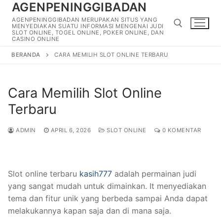
AGENPENINGGIBADAN
Lompat
ke
AGENPENINGGIBADAN MERUPAKAN SITUS YANG
MENYEDIAKAN SUATU INFORMASI MENGENAI JUDI
konten
SLOT ONLINE, TOGEL ONLINE, POKER ONLINE, DAN
CASINO ONLINE
BERANDA
CARA MEMILIH SLOT ONLINE TERBARU
Cari:
Cara Memilih Slot Online
Terbaru
ADMIN
APRIL 6, 2026
SLOT ONLINE
0 KOMENTAR
Slot online terbaru
kasih777
adalah permainan judi
yang sangat mudah untuk dimainkan. It menyediakan
tema dan fitur unik yang berbeda sampai Anda dapat
melakukannya kapan saja dan di mana saja.