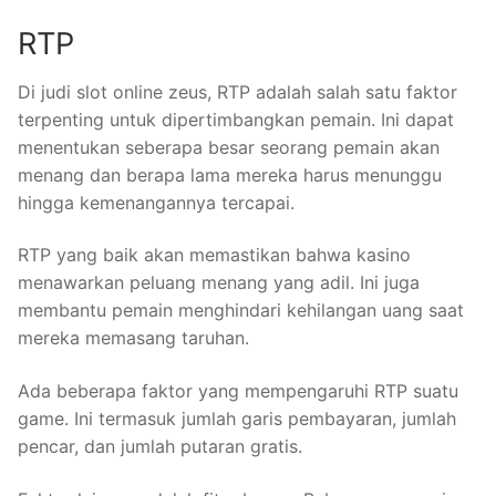
RTP
Di judi slot online zeus, RTP adalah salah satu faktor
terpenting untuk dipertimbangkan pemain. Ini dapat
menentukan seberapa besar seorang pemain akan
menang dan berapa lama mereka harus menunggu
hingga kemenangannya tercapai.
RTP yang baik akan memastikan bahwa kasino
menawarkan peluang menang yang adil. Ini juga
membantu pemain menghindari kehilangan uang saat
mereka memasang taruhan.
Ada beberapa faktor yang mempengaruhi RTP suatu
game. Ini termasuk jumlah garis pembayaran, jumlah
pencar, dan jumlah putaran gratis.