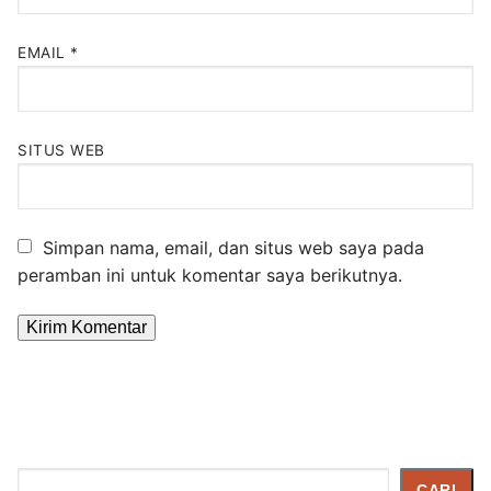
EMAIL
*
SITUS WEB
Simpan nama, email, dan situs web saya pada
peramban ini untuk komentar saya berikutnya.
Cari
CARI