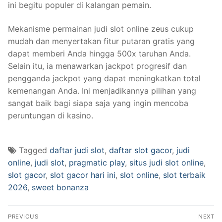
ini begitu populer di kalangan pemain.
Mekanisme permainan judi slot online zeus cukup
mudah dan menyertakan fitur putaran gratis yang
dapat memberi Anda hingga 500x taruhan Anda.
Selain itu, ia menawarkan jackpot progresif dan
pengganda jackpot yang dapat meningkatkan total
kemenangan Anda. Ini menjadikannya pilihan yang
sangat baik bagi siapa saja yang ingin mencoba
peruntungan di kasino.
Tagged
daftar judi slot
,
daftar slot gacor
,
judi
online
,
judi slot
,
pragmatic play
,
situs judi slot online
,
slot gacor
,
slot gacor hari ini
,
slot online
,
slot terbaik
2026
,
sweet bonanza
Navigasi
PREVIOUS
NEXT