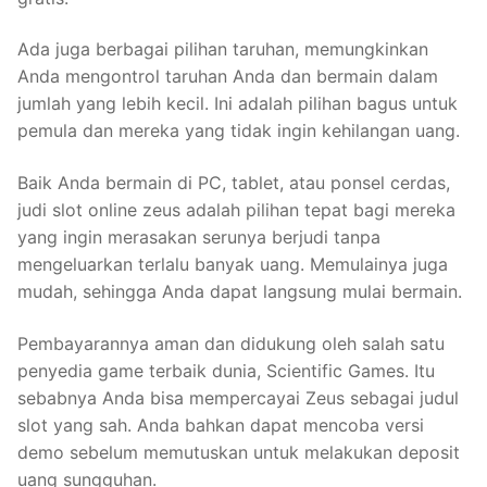
Ada juga berbagai pilihan taruhan, memungkinkan
Anda mengontrol taruhan Anda dan bermain dalam
jumlah yang lebih kecil. Ini adalah pilihan bagus untuk
pemula dan mereka yang tidak ingin kehilangan uang.
Baik Anda bermain di PC, tablet, atau ponsel cerdas,
judi slot online zeus adalah pilihan tepat bagi mereka
yang ingin merasakan serunya berjudi tanpa
mengeluarkan terlalu banyak uang. Memulainya juga
mudah, sehingga Anda dapat langsung mulai bermain.
Pembayarannya aman dan didukung oleh salah satu
penyedia game terbaik dunia, Scientific Games. Itu
sebabnya Anda bisa mempercayai Zeus sebagai judul
slot yang sah. Anda bahkan dapat mencoba versi
demo sebelum memutuskan untuk melakukan deposit
uang sungguhan.