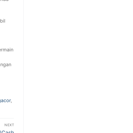
bil
ermain
angan
gacor
,
NEXT
 GCash