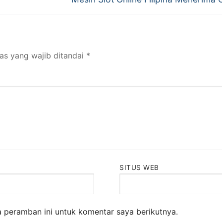
post:
as yang wajib ditandai
*
SITUS WEB
 peramban ini untuk komentar saya berikutnya.