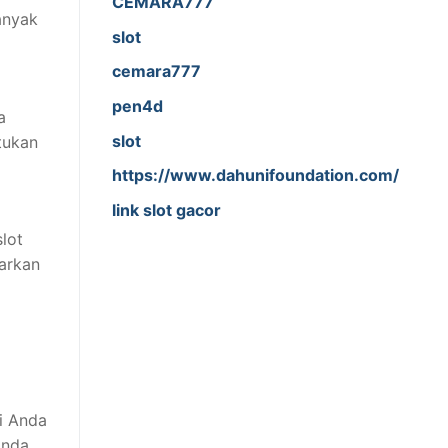
CEMARA777
anyak
slot
cemara777
pen4d
a
slot
tukan
https://www.dahunifoundation.com/
link slot gacor
lot
warkan
i Anda
Anda