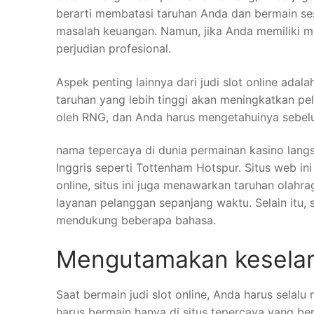
berarti membatasi taruhan Anda dan bermain se
masalah keuangan. Namun, jika Anda memiliki ma
perjudian profesional.
Aspek penting lainnya dari judi slot online a
taruhan yang lebih tinggi akan meningkatkan pe
oleh RNG, dan Anda harus mengetahuinya sebel
nama tepercaya di dunia permainan kasino langs
Inggris seperti Tottenham Hotspur. Situs web in
online, situs ini juga menawarkan taruhan olahra
layanan pelanggan sepanjang waktu. Selain itu
mendukung beberapa bahasa.
Mengutamakan kesela
Saat bermain judi slot online, Anda harus sela
harus bermain hanya di situs tepercaya yang berli