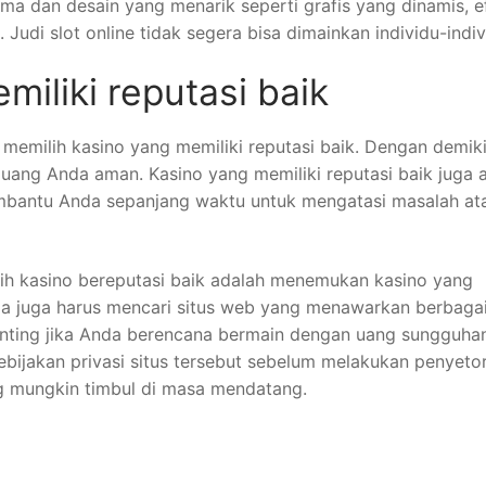
a dan desain yang menarik seperti grafis yang dinamis, e
Judi slot online tidak segera bisa dimainkan individu-indiv
iliki reputasi baik
uk memilih kasino yang memiliki reputasi baik. Dengan demik
uang Anda aman. Kasino yang memiliki reputasi baik juga 
mbantu Anda sepanjang waktu untuk mengatasi masalah at
ih kasino bereputasi baik adalah menemukan kasino yang
nda juga harus mencari situs web yang menawarkan berbaga
enting jika Anda berencana bermain dengan uang sungguhan
bijakan privasi situs tersebut sebelum melakukan penyetora
 mungkin timbul di masa mendatang.