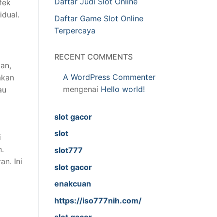
Daftar Judi Slot Online
fek
idual.
Daftar Game Slot Online
Terpercaya
RECENT COMMENTS
ian,
A WordPress Commenter
akan
mengenai
Hello world!
au
slot gacor
slot
i
.
slot777
n. Ini
slot gacor
enakcuan
https://iso777nih.com/