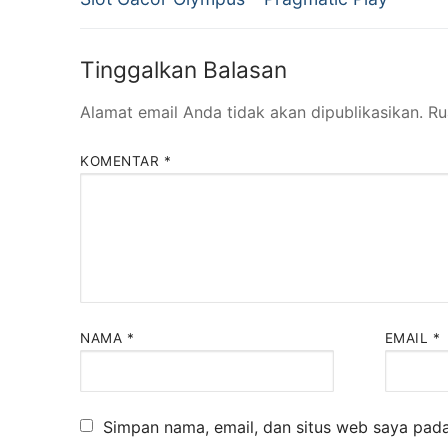
pos
post:
Tinggalkan Balasan
Alamat email Anda tidak akan dipublikasikan.
Ru
KOMENTAR
*
NAMA
*
EMAIL
*
Simpan nama, email, dan situs web saya pada