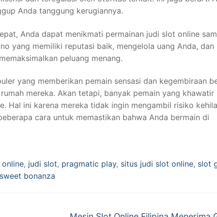
nggup Anda tanggung kerugiannya.
pat, Anda dapat menikmati permainan judi slot online sam
ino yang memiliki reputasi baik, mengelola uang Anda, dan
t memaksimalkan peluang menang.
opuler yang memberikan pemain sensasi dan kegembiraan b
 rumah mereka. Akan tetapi, banyak pemain yang khawatir
. Hal ini karena mereka tidak ingin mengambil risiko kehil
a beberapa cara untuk memastikan bahwa Anda bermain di
 online
,
judi slot
,
pragmatic play
,
situs judi slot online
,
slot 
sweet bonanza
Next
Mesin Slot Online Filipina Menerima