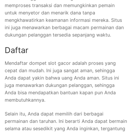
memproses transaksi dan memungkinkan pemain
untuk menyetor dan menarik dana tanpa
mengkhawatirkan keamanan informasi mereka. Situs
ini juga menawarkan berbagai macam permainan dan
dukungan pelanggan tersedia sepanjang waktu.
Daftar
Mendaftar dompet slot gacor adalah proses yang
cepat dan mudah. Ini juga sangat aman, sehingga
Anda dapat yakin bahwa uang Anda aman. Situs ini
juga menawarkan dukungan pelanggan, sehingga
Anda bisa mendapatkan bantuan kapan pun Anda
membutuhkannya.
Selain itu, Anda dapat memilih dari berbagai
permainan dan taruhan. Ini berarti Anda dapat bermain
selama atau sesedikit yang Anda inginkan, tergantung