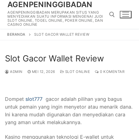
AGENPENINGGIBADAN
Lompat
ke
AGENPENINGGIBADAN MERUPAKAN SITUS YANG
MENYEDIAKAN SUATU INFORMASI MENGENAI JUDI
konten
SLOT ONLINE, TOGEL ONLINE, POKER ONLINE, DAN
CASINO ONLINE
BERANDA
SLOT GACOR WALLET REVIEW
Cari:
Slot Gacor Wallet Review
ADMIN
MEI 12, 2026
SLOT ONLINE
0 KOMENTAR
Dompet
slot777
gacor adalah pilihan yang bagus
untuk pemain yang ingin menyetor atau menarik dana.
Ini karena mudah digunakan dan menyediakan cara
yang aman untuk melakukannya.
Kasino menggunakan teknologi E-wallet untuk