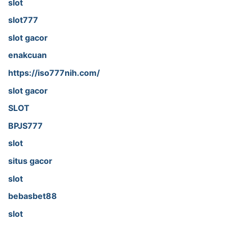
slot
slot777
slot gacor
enakcuan
https://iso777nih.com/
slot gacor
SLOT
BPJS777
slot
situs gacor
slot
bebasbet88
slot