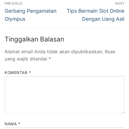
Navigasi
PREVIOUS
NEXT
pos
Previous
Next
Gerbang Pengamatan
Tips Bermain Slot Online
post:
post:
Olympus
Dengan Uang Asli
Tinggalkan Balasan
Alamat email Anda tidak akan dipublikasikan.
Ruas
yang wajib ditandai
*
KOMENTAR
*
NAMA
*