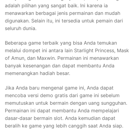
adalah pilihan yang sangat baik. Ini karena ia
menawarkan berbagai jenis permainan dan mudah
digunakan. Selain itu, ini tersedia untuk pemain dari
seluruh dunia.
Beberapa game terbaik yang bisa Anda temukan
melalui dompet ini antara lain Starlight Princess, Mask
of Amun, dan Maxwin. Permainan ini menawarkan
banyak kesenangan dan dapat membantu Anda
memenangkan hadiah besar.
Jika Anda baru mengenal game ini, Anda dapat
mencoba versi demo gratis dari game ini sebelum
memutuskan untuk bermain dengan uang sungguhan.
Permainan ini dapat membantu Anda mempelajari
dasar-dasar bermain slot. Anda kemudian dapat
beralih ke game yang lebih canggih saat Anda siap.