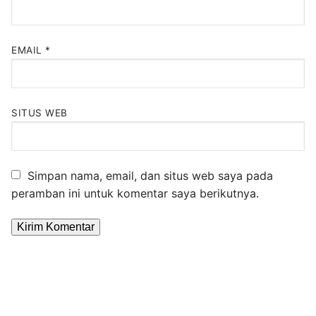
EMAIL
*
SITUS WEB
Simpan nama, email, dan situs web saya pada
peramban ini untuk komentar saya berikutnya.