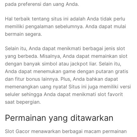
pada preferensi dan uang Anda.
Hal terbaik tentang situs ini adalah Anda tidak perlu
memiliki pengalaman sebelumnya. Anda dapat mulai
bermain segera.
Selain itu, Anda dapat menikmati berbagai jenis slot
yang berbeda. Misalnya, Anda dapat memainkan slot
dengan banyak simbol atau jackpot liar. Selain itu,
Anda dapat menemukan game dengan putaran gratis
dan fitur bonus lainnya. Plus, Anda bahkan dapat
memenangkan uang nyata! Situs ini juga memiliki versi
seluler sehingga Anda dapat menikmati slot favorit
saat bepergian.
Permainan yang ditawarkan
Slot Gacor menawarkan berbagai macam permainan