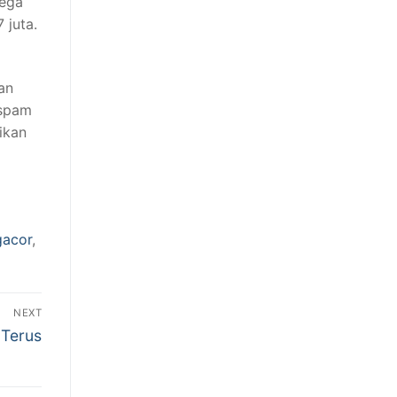
Mega
 juta.
an
 spam
ikan
gacor
,
NEXT
 Terus