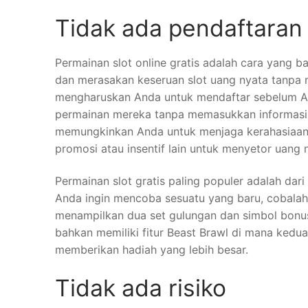
Tidak ada pendaftaran
Permainan slot online gratis adalah cara yang 
dan merasakan keseruan slot uang nyata tanpa 
mengharuskan Anda untuk mendaftar sebelum An
permainan mereka tanpa memasukkan informasi p
memungkinkan Anda untuk menjaga kerahasiaan
promosi atau insentif lain untuk menyetor uang 
Permainan slot gratis paling populer adalah dar
Anda ingin mencoba sesuatu yang baru, cobalah 
menampilkan dua set gulungan dan simbol bonu
bahkan memiliki fitur Beast Brawl di mana kedu
memberikan hadiah yang lebih besar.
Tidak ada risiko