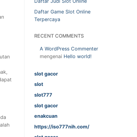
Daftar Judi Slot Online
Daftar Game Slot Online
an
Terpercaya
RECENT COMMENTS
A WordPress Commenter
mengenai
Hello world!
utan
nak,
slot gacor
dapat
slot
slot777
slot gacor
enakcuan
nda
alah
https://iso777nih.com/