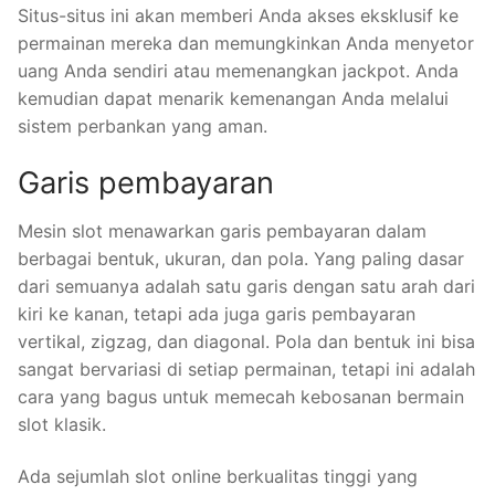
Situs-situs ini akan memberi Anda akses eksklusif ke
permainan mereka dan memungkinkan Anda menyetor
uang Anda sendiri atau memenangkan jackpot. Anda
kemudian dapat menarik kemenangan Anda melalui
sistem perbankan yang aman.
Garis pembayaran
Mesin slot menawarkan garis pembayaran dalam
berbagai bentuk, ukuran, dan pola. Yang paling dasar
dari semuanya adalah satu garis dengan satu arah dari
kiri ke kanan, tetapi ada juga garis pembayaran
vertikal, zigzag, dan diagonal. Pola dan bentuk ini bisa
sangat bervariasi di setiap permainan, tetapi ini adalah
cara yang bagus untuk memecah kebosanan bermain
slot klasik.
Ada sejumlah slot online berkualitas tinggi yang