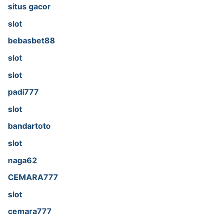
situs gacor
slot
bebasbet88
slot
slot
padi777
slot
bandartoto
slot
naga62
CEMARA777
slot
cemara777