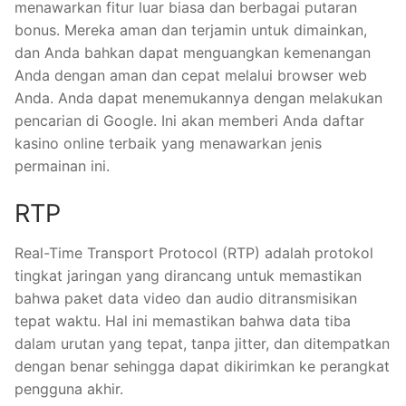
menawarkan fitur luar biasa dan berbagai putaran
bonus. Mereka aman dan terjamin untuk dimainkan,
dan Anda bahkan dapat menguangkan kemenangan
Anda dengan aman dan cepat melalui browser web
Anda. Anda dapat menemukannya dengan melakukan
pencarian di Google. Ini akan memberi Anda daftar
kasino online terbaik yang menawarkan jenis
permainan ini.
RTP
Real-Time Transport Protocol (RTP) adalah protokol
tingkat jaringan yang dirancang untuk memastikan
bahwa paket data video dan audio ditransmisikan
tepat waktu. Hal ini memastikan bahwa data tiba
dalam urutan yang tepat, tanpa jitter, dan ditempatkan
dengan benar sehingga dapat dikirimkan ke perangkat
pengguna akhir.