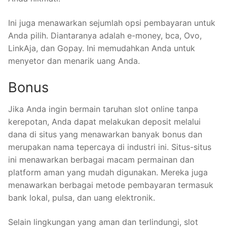
Ini juga menawarkan sejumlah opsi pembayaran untuk
Anda pilih. Diantaranya adalah e-money, bca, Ovo,
LinkAja, dan Gopay. Ini memudahkan Anda untuk
menyetor dan menarik uang Anda.
Bonus
Jika Anda ingin bermain taruhan slot online tanpa
kerepotan, Anda dapat melakukan deposit melalui
dana di situs yang menawarkan banyak bonus dan
merupakan nama tepercaya di industri ini. Situs-situs
ini menawarkan berbagai macam permainan dan
platform aman yang mudah digunakan. Mereka juga
menawarkan berbagai metode pembayaran termasuk
bank lokal, pulsa, dan uang elektronik.
Selain lingkungan yang aman dan terlindungi, slot