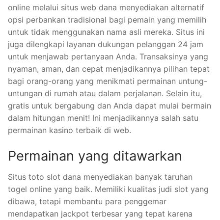
online melalui situs web dana menyediakan alternatif
opsi perbankan tradisional bagi pemain yang memilih
untuk tidak menggunakan nama asli mereka. Situs ini
juga dilengkapi layanan dukungan pelanggan 24 jam
untuk menjawab pertanyaan Anda. Transaksinya yang
nyaman, aman, dan cepat menjadikannya pilihan tepat
bagi orang-orang yang menikmati permainan untung-
untungan di rumah atau dalam perjalanan. Selain itu,
gratis untuk bergabung dan Anda dapat mulai bermain
dalam hitungan menit! Ini menjadikannya salah satu
permainan kasino terbaik di web.
Permainan yang ditawarkan
Situs toto slot dana menyediakan banyak taruhan
togel online yang baik. Memiliki kualitas judi slot yang
dibawa, tetapi membantu para penggemar
mendapatkan jackpot terbesar yang tepat karena