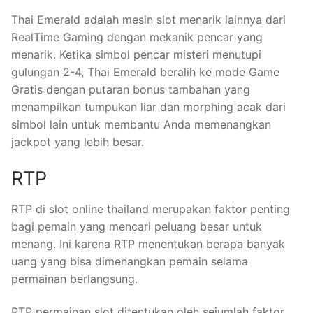
Thai Emerald adalah mesin slot menarik lainnya dari
RealTime Gaming dengan mekanik pencar yang
menarik. Ketika simbol pencar misteri menutupi
gulungan 2-4, Thai Emerald beralih ke mode Game
Gratis dengan putaran bonus tambahan yang
menampilkan tumpukan liar dan morphing acak dari
simbol lain untuk membantu Anda memenangkan
jackpot yang lebih besar.
RTP
RTP di slot online thailand merupakan faktor penting
bagi pemain yang mencari peluang besar untuk
menang. Ini karena RTP menentukan berapa banyak
uang yang bisa dimenangkan pemain selama
permainan berlangsung.
RTP permainan slot ditentukan oleh sejumlah faktor,