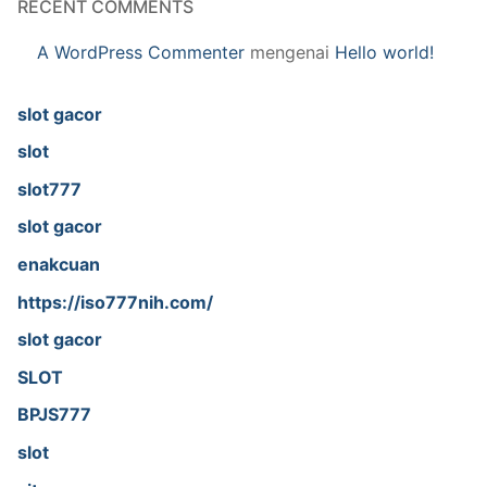
RECENT COMMENTS
A WordPress Commenter
mengenai
Hello world!
slot gacor
slot
slot777
slot gacor
enakcuan
https://iso777nih.com/
slot gacor
SLOT
BPJS777
slot