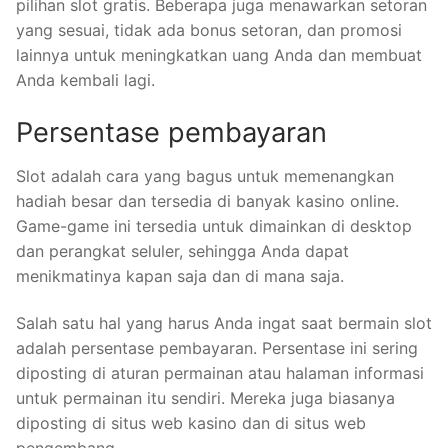
pilihan slot gratis. Beberapa juga menawarkan setoran
yang sesuai, tidak ada bonus setoran, dan promosi
lainnya untuk meningkatkan uang Anda dan membuat
Anda kembali lagi.
Persentase pembayaran
Slot adalah cara yang bagus untuk memenangkan
hadiah besar dan tersedia di banyak kasino online.
Game-game ini tersedia untuk dimainkan di desktop
dan perangkat seluler, sehingga Anda dapat
menikmatinya kapan saja dan di mana saja.
Salah satu hal yang harus Anda ingat saat bermain slot
adalah persentase pembayaran. Persentase ini sering
diposting di aturan permainan atau halaman informasi
untuk permainan itu sendiri. Mereka juga biasanya
diposting di situs web kasino dan di situs web