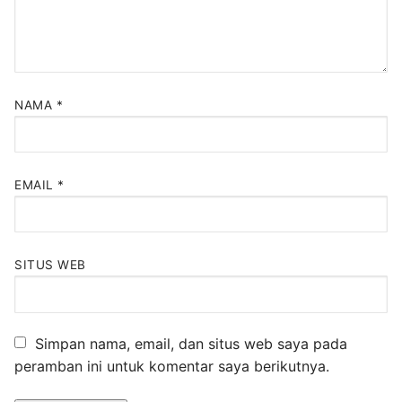
NAMA
*
EMAIL
*
SITUS WEB
Simpan nama, email, dan situs web saya pada
peramban ini untuk komentar saya berikutnya.