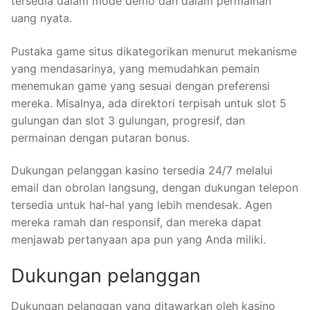
tersedia dalam mode demo dan dalam permainan
uang nyata.
Pustaka game situs dikategorikan menurut mekanisme
yang mendasarinya, yang memudahkan pemain
menemukan game yang sesuai dengan preferensi
mereka. Misalnya, ada direktori terpisah untuk slot 5
gulungan dan slot 3 gulungan, progresif, dan
permainan dengan putaran bonus.
Dukungan pelanggan kasino tersedia 24/7 melalui
email dan obrolan langsung, dengan dukungan telepon
tersedia untuk hal-hal yang lebih mendesak. Agen
mereka ramah dan responsif, dan mereka dapat
menjawab pertanyaan apa pun yang Anda miliki.
Dukungan pelanggan
Dukungan pelanggan yang ditawarkan oleh kasino