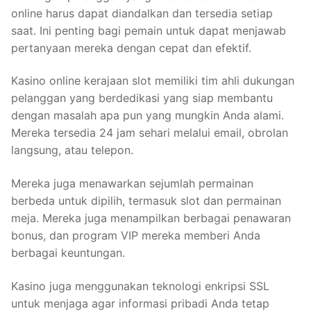
online harus dapat diandalkan dan tersedia setiap
saat. Ini penting bagi pemain untuk dapat menjawab
pertanyaan mereka dengan cepat dan efektif.
Kasino online kerajaan slot memiliki tim ahli dukungan
pelanggan yang berdedikasi yang siap membantu
dengan masalah apa pun yang mungkin Anda alami.
Mereka tersedia 24 jam sehari melalui email, obrolan
langsung, atau telepon.
Mereka juga menawarkan sejumlah permainan
berbeda untuk dipilih, termasuk slot dan permainan
meja. Mereka juga menampilkan berbagai penawaran
bonus, dan program VIP mereka memberi Anda
berbagai keuntungan.
Kasino juga menggunakan teknologi enkripsi SSL
untuk menjaga agar informasi pribadi Anda tetap