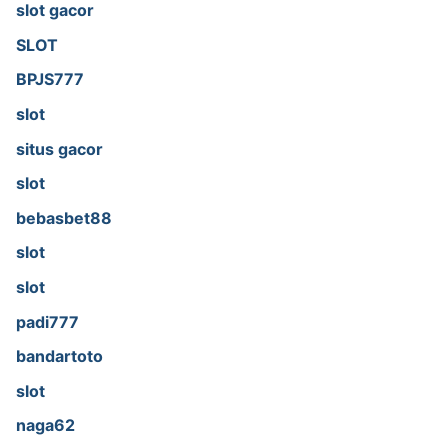
slot gacor
SLOT
BPJS777
slot
situs gacor
slot
bebasbet88
slot
slot
padi777
bandartoto
slot
naga62