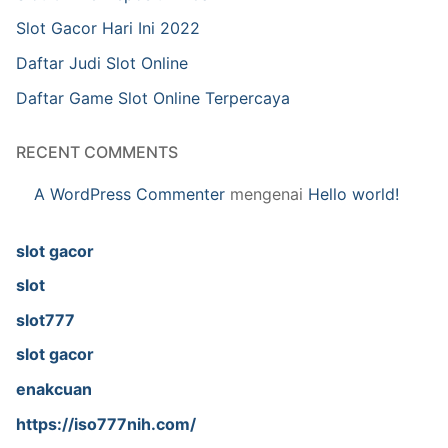
Slot Gacor Hari Ini 2022
Daftar Judi Slot Online
Daftar Game Slot Online Terpercaya
RECENT COMMENTS
A WordPress Commenter
mengenai
Hello world!
slot gacor
slot
slot777
slot gacor
enakcuan
https://iso777nih.com/