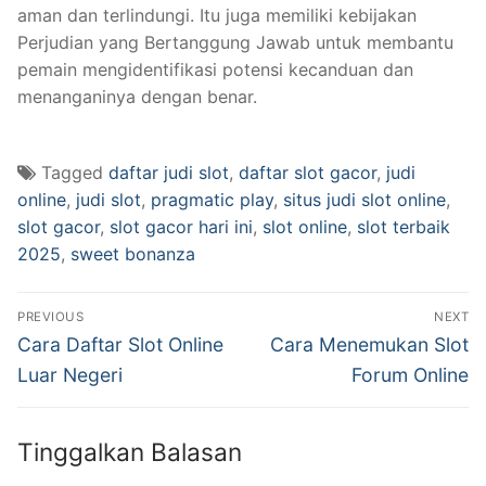
aman dan terlindungi. Itu juga memiliki kebijakan
Perjudian yang Bertanggung Jawab untuk membantu
pemain mengidentifikasi potensi kecanduan dan
menanganinya dengan benar.
Tagged
daftar judi slot
,
daftar slot gacor
,
judi
online
,
judi slot
,
pragmatic play
,
situs judi slot online
,
slot gacor
,
slot gacor hari ini
,
slot online
,
slot terbaik
2025
,
sweet bonanza
Navigasi
PREVIOUS
NEXT
pos
Previous
Next
Cara Daftar Slot Online
Cara Menemukan Slot
post:
post:
Luar Negeri
Forum Online
Tinggalkan Balasan