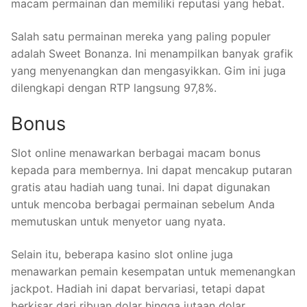
macam permainan dan memiliki reputasi yang hebat.
Salah satu permainan mereka yang paling populer
adalah Sweet Bonanza. Ini menampilkan banyak grafik
yang menyenangkan dan mengasyikkan. Gim ini juga
dilengkapi dengan RTP langsung 97,8%.
Bonus
Slot online menawarkan berbagai macam bonus
kepada para membernya. Ini dapat mencakup putaran
gratis atau hadiah uang tunai. Ini dapat digunakan
untuk mencoba berbagai permainan sebelum Anda
memutuskan untuk menyetor uang nyata.
Selain itu, beberapa kasino slot online juga
menawarkan pemain kesempatan untuk memenangkan
jackpot. Hadiah ini dapat bervariasi, tetapi dapat
berkisar dari ribuan dolar hingga jutaan dolar.