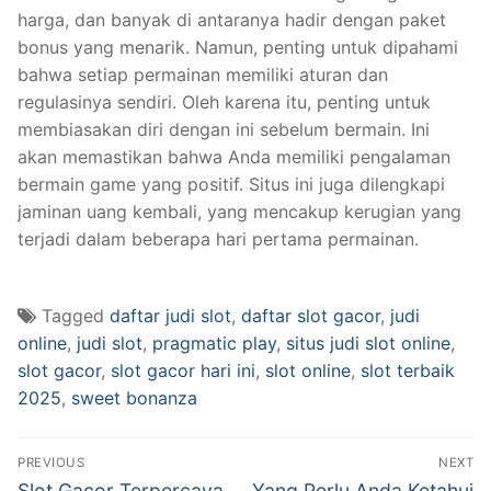
harga, dan banyak di antaranya hadir dengan paket
bonus yang menarik. Namun, penting untuk dipahami
bahwa setiap permainan memiliki aturan dan
regulasinya sendiri. Oleh karena itu, penting untuk
membiasakan diri dengan ini sebelum bermain. Ini
akan memastikan bahwa Anda memiliki pengalaman
bermain game yang positif. Situs ini juga dilengkapi
jaminan uang kembali, yang mencakup kerugian yang
terjadi dalam beberapa hari pertama permainan.
Tagged
daftar judi slot
,
daftar slot gacor
,
judi
online
,
judi slot
,
pragmatic play
,
situs judi slot online
,
slot gacor
,
slot gacor hari ini
,
slot online
,
slot terbaik
2025
,
sweet bonanza
Navigasi
PREVIOUS
NEXT
pos
Previous
Next
Slot Gacor Terpercaya
Yang Perlu Anda Ketahui