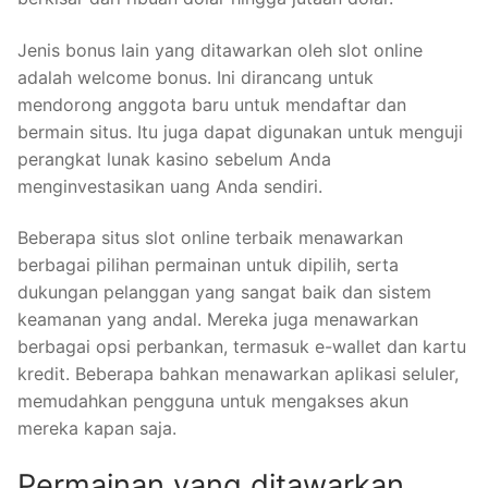
Jenis bonus lain yang ditawarkan oleh slot online
adalah welcome bonus. Ini dirancang untuk
mendorong anggota baru untuk mendaftar dan
bermain situs. Itu juga dapat digunakan untuk menguji
perangkat lunak kasino sebelum Anda
menginvestasikan uang Anda sendiri.
Beberapa situs slot online terbaik menawarkan
berbagai pilihan permainan untuk dipilih, serta
dukungan pelanggan yang sangat baik dan sistem
keamanan yang andal. Mereka juga menawarkan
berbagai opsi perbankan, termasuk e-wallet dan kartu
kredit. Beberapa bahkan menawarkan aplikasi seluler,
memudahkan pengguna untuk mengakses akun
mereka kapan saja.
Permainan yang ditawarkan