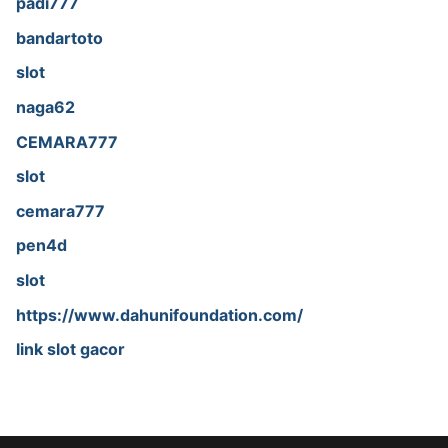
padi777
bandartoto
slot
naga62
CEMARA777
slot
cemara777
pen4d
slot
https://www.dahunifoundation.com/
link slot gacor