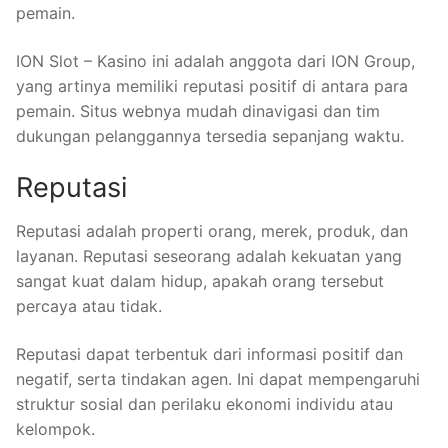
pemain.
ION Slot – Kasino ini adalah anggota dari ION Group,
yang artinya memiliki reputasi positif di antara para
pemain. Situs webnya mudah dinavigasi dan tim
dukungan pelanggannya tersedia sepanjang waktu.
Reputasi
Reputasi adalah properti orang, merek, produk, dan
layanan. Reputasi seseorang adalah kekuatan yang
sangat kuat dalam hidup, apakah orang tersebut
percaya atau tidak.
Reputasi dapat terbentuk dari informasi positif dan
negatif, serta tindakan agen. Ini dapat mempengaruhi
struktur sosial dan perilaku ekonomi individu atau
kelompok.