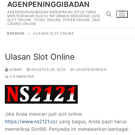
AGENPENINGGIBADAN
Lompat
ke
AGENPENINGGIBADAN MERUPAKAN SITUS YANG
MENYEDIAKAN SUATU INFORMASI MENGENAI JUDI
konten
SLOT ONLINE, TOGEL ONLINE, POKER ONLINE, DAN
CASINO ONLINE
BERANDA
ULASAN SLOT ONLINE
Cari:
Ulasan Slot Online
ADMIN
AGUSTUS 28, 2025
UNCATEGORIZED
0 KOMENTAR
Jika Anda mencari judi slot online
https://www.ns2121.cc/
yang bagus, Anda pasti harus
memeriksa Slot88. Penyedia ini menawarkan berbagai