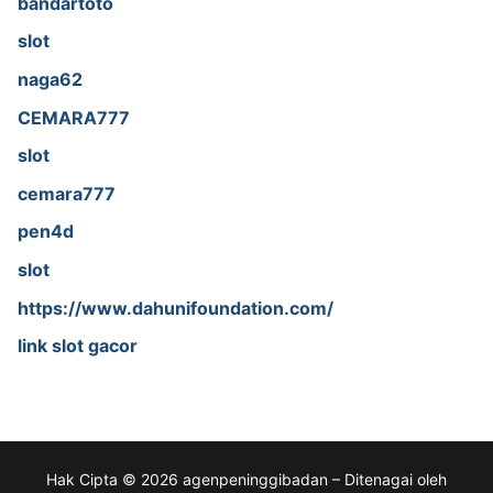
bandartoto
slot
naga62
CEMARA777
slot
cemara777
pen4d
slot
https://www.dahunifoundation.com/
link slot gacor
Hak Cipta © 2026 agenpeninggibadan – Ditenagai oleh