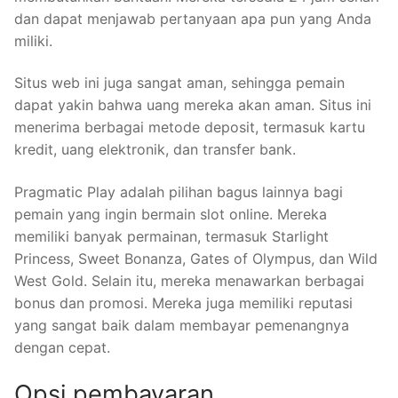
dan dapat menjawab pertanyaan apa pun yang Anda
miliki.
Situs web ini juga sangat aman, sehingga pemain
dapat yakin bahwa uang mereka akan aman. Situs ini
menerima berbagai metode deposit, termasuk kartu
kredit, uang elektronik, dan transfer bank.
Pragmatic Play adalah pilihan bagus lainnya bagi
pemain yang ingin bermain slot online. Mereka
memiliki banyak permainan, termasuk Starlight
Princess, Sweet Bonanza, Gates of Olympus, dan Wild
West Gold. Selain itu, mereka menawarkan berbagai
bonus dan promosi. Mereka juga memiliki reputasi
yang sangat baik dalam membayar pemenangnya
dengan cepat.
Opsi pembayaran