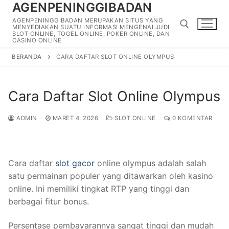
AGENPENINGGIBADAN
Lompat
ke
AGENPENINGGIBADAN MERUPAKAN SITUS YANG
MENYEDIAKAN SUATU INFORMASI MENGENAI JUDI
konten
SLOT ONLINE, TOGEL ONLINE, POKER ONLINE, DAN
CASINO ONLINE
BERANDA
CARA DAFTAR SLOT ONLINE OLYMPUS
Cari:
Cara Daftar Slot Online Olympus
ADMIN
MARET 4, 2026
SLOT ONLINE
0 KOMENTAR
Cara daftar
slot gacor
online olympus adalah salah
satu permainan populer yang ditawarkan oleh kasino
online. Ini memiliki tingkat RTP yang tinggi dan
berbagai fitur bonus.
Persentase pembayarannya sangat tinggi dan mudah