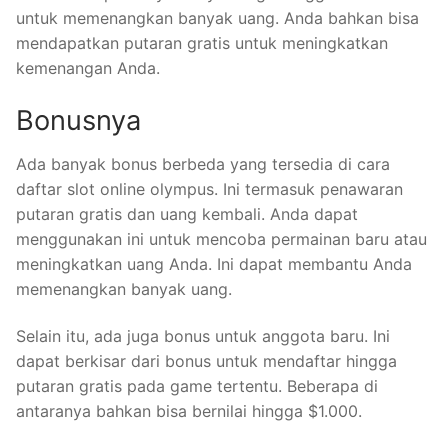
untuk memenangkan banyak uang. Anda bahkan bisa
mendapatkan putaran gratis untuk meningkatkan
kemenangan Anda.
Bonusnya
Ada banyak bonus berbeda yang tersedia di cara
daftar slot online olympus. Ini termasuk penawaran
putaran gratis dan uang kembali. Anda dapat
menggunakan ini untuk mencoba permainan baru atau
meningkatkan uang Anda. Ini dapat membantu Anda
memenangkan banyak uang.
Selain itu, ada juga bonus untuk anggota baru. Ini
dapat berkisar dari bonus untuk mendaftar hingga
putaran gratis pada game tertentu. Beberapa di
antaranya bahkan bisa bernilai hingga $1.000.