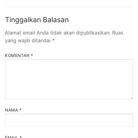
Tinggalkan Balasan
Alamat email Anda tidak akan dipublikasikan.
Ruas
yang wajib ditandai
*
KOMENTAR
*
NAMA
*
EMAIL
*