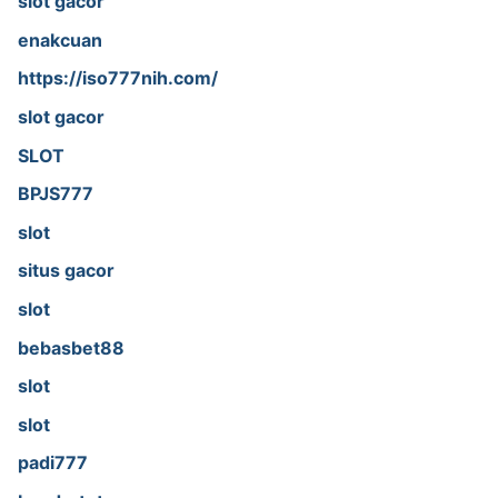
slot gacor
enakcuan
https://iso777nih.com/
slot gacor
SLOT
BPJS777
slot
situs gacor
slot
bebasbet88
slot
slot
padi777