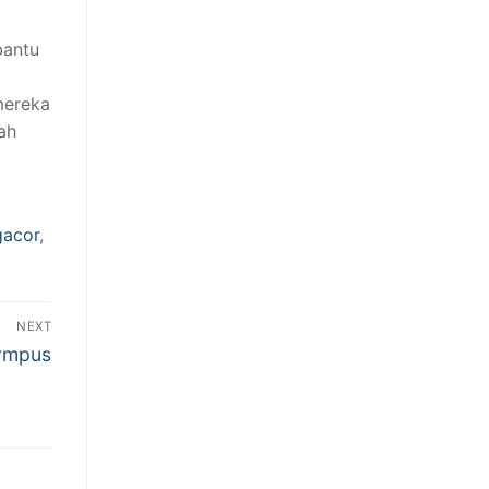
bantu
mereka
ah
gacor
,
NEXT
lympus