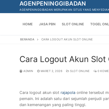
AGENPENINGGIBADAN
Lompat
ke
AGENPENINGGIBADAN MERUPAKAN SITUS YANG MENYEDIAKAN
konten
HOME
JASA PBN
SLOT ONLINE
TOGEL ONL
BERANDA
CARA LOGOUT AKUN SLOT ONLINE
Cara Logout Akun Slot 
ADMIN
MARET 2, 2026
SLOT ONLINE
0 KOME
Cara logout akun slot
rajapola
online tersebut m
pemain. Ini adalah satu dari sejumlah penjudi y
dan kemenangan yang paling tinggi.