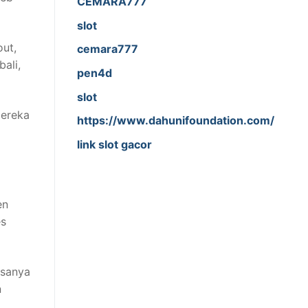
CEMARA777
slot
ut,
cemara777
ali,
pen4d
slot
Mereka
https://www.dahunifoundation.com/
link slot gacor
en
es
asanya
n