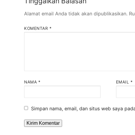
Tinggalkan Balasan
Alamat email Anda tidak akan dipublikasikan.
Ru
KOMENTAR
*
NAMA
*
EMAIL
*
Simpan nama, email, dan situs web saya pada