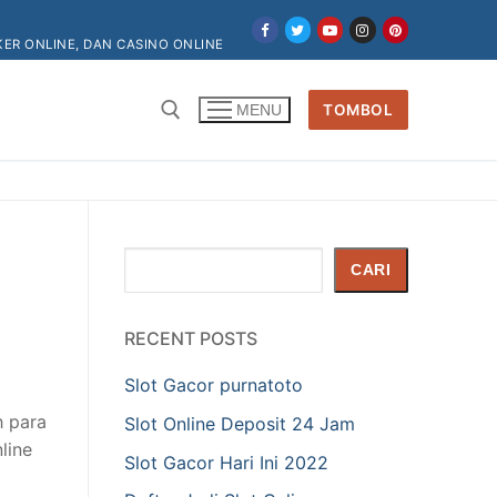
ER ONLINE, DAN CASINO ONLINE
TOMBOL
MENU
Cari
CARI
RECENT POSTS
Slot Gacor purnatoto
h para
Slot Online Deposit 24 Jam
line
Slot Gacor Hari Ini 2022