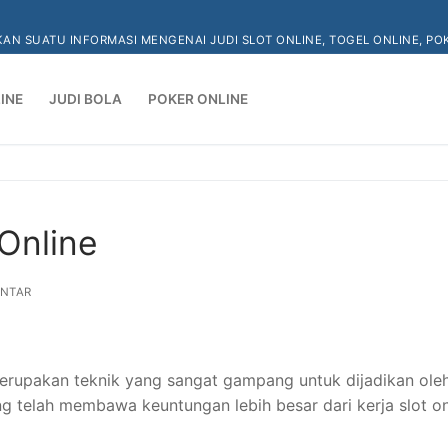
 SUATU INFORMASI MENGENAI JUDI SLOT ONLINE, TOGEL ONLINE, POK
INE
JUDI BOLA
POKER ONLINE
Cari:
Online
NTAR
erupakan teknik yang sangat gampang untuk dijadikan ole
ang telah membawa keuntungan lebih besar dari kerja slot on