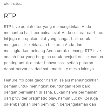
oleh situs.
RTP
RTP Live adalah fitur yang memungkinkan Anda
memantau hasil permainan slot Anda secara real-time.
Ini juga merupakan alat yang sangat baik untuk
menganalisis kebiasaan bertaruh Anda dan
meningkatkan peluang Anda untuk menang. RTP Live
adalah fitur yang berguna untuk penjudi online, namun
penting untuk dicatat bahwa hasil setiap putaran
dapat bervariasi dari satu mesin ke mesin lainnya.
Feature rtp pola gacor hari ini selalu memungkinkan
pemain untuk meningkat keuntungan lebih baik
dengan permainan di sana. Bukan hanya permainan
dari provider pragmatic play, namun Lucky Koi juga
dikembangkan oleh pemimpin berpengalaman dan