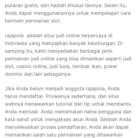
putaran gratis, dan hadiah khusus lainnya. Selain itu,
Anda dapat menggunakannya untuk mempelajari cara
bermain permainan slot.
rajapola adalah situs judi online terpercaya di
Indonesia yang menyajikan banyak keuntungan. Di
samping itu, kami menyediakan berbagai jenis
permainan judi online yang bisa dimainkan seperti judi
slot, casino online, judi bola, tembak ikan, poker
domino dan lain sebagainya.
Jika Anda belum menjadi anggota rajapola, Anda
harus mendaftar. Prosesnya sederhana, dan situs
webnya menawarkan tutorial dan tip untuk membantu
Anda memulai. Anda memerlukan nama pengguna dan
kata sandi untuk mengakses akun Anda. Setelah Anda
menyelesaikan proses pendaftaran, Anda akan dapat
memainkan salah satu permainan yang ditawarkan