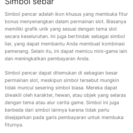
Simbol sebar
Simbol pencar adalah ikon khusus yang membuka fitur
bonus menyenangkan dalam permainan slot. Biasanya
memiliki grafik unik yang sesuai dengan tema slot
secara keseluruhan. Ini juga bertindak sebagai simbol
liar, yang dapat membantu Anda membuat kombinasi
pemenang. Selain itu, ini dapat memicu mini-game lain
dan meningkatkan pembayaran Anda.
Simbol pencar dapat ditemukan di sebagian besar
permainan slot, meskipun simbol tersebut mungkin
tidak muncul sesering simbol biasa. Mereka dapat
diwakili oleh karakter, hewan, atau objek yang selaras
dengan tema atau alur cerita game. Simbol ini juga
berbeda dari simbol lainnya karena tidak perlu
disejajarkan pada garis pembayaran untuk membuka
fiturnya.