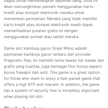
bagus untuk memenangkan sejumlah uang. Situs ini
akan memungkinkan pemain menggunakan kartu
kredit atau dompet elektronik mereka untuk
memainkan permainan. Mereka yang tidak memiliki
kartu kredit atau dompet elektronik masih dapat
memanfaatkan putaran gratis ini dengan
menggunakan ponsel atau tablet mereka.
Game slot kamboja gacor Great Rhino adalah
permainan kamboja gacor terbaru dari provider
Pragmatic Play. Ini memiliki tema hewan liar badak dan
grafis yang kualitas, juga berbagai fitur bonus seperti
bonus freespin dan wild. This game is a great option
for those who want to enjoy a fast-paced game that
offers a high RTP and maxwin. In addition, the game
has a system of security that is incredibly important
when playing idn slot.