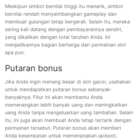
Meskipun simbol bernilai tinggi itu menarik, simbol
bernilai rendah menyeimbangkan gameplay dan
membuat gulungan tetap bergerak. Selain itu, mereka
sering kali datang dengan pembayarannya sendiri,
yang dikalikan dengan total taruhan Anda. Ini
menjadikannya bagian berharga dari permainan slot
apa pun.
Putaran bonus
Jika Anda ingin menang besar di slot gacor, usahakan
untuk mendapatkan putaran bonus sebanyak-
banyaknya. Fitur ini akan membantu Anda
memenangkan lebih banyak uang dan meningkatkan
uang Anda tanpa mengeluarkan uang tambahan. Selain
itu, ini juga akan membuat Anda tetap tertarik dengan
permainan tersebut. Putaran bonus akan memberi
Anda kesempatan untuk memenangkan jackpot,