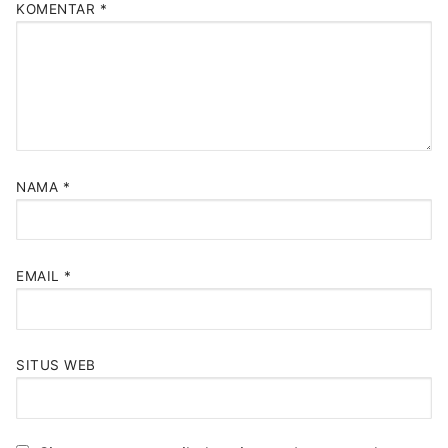
KOMENTAR
*
NAMA
*
EMAIL
*
SITUS WEB