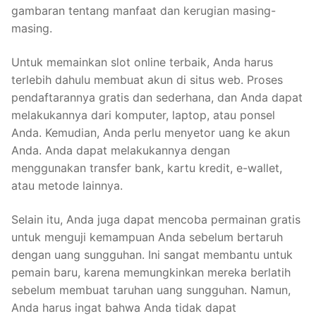
gambaran tentang manfaat dan kerugian masing-
masing.
Untuk memainkan slot online terbaik, Anda harus
terlebih dahulu membuat akun di situs web. Proses
pendaftarannya gratis dan sederhana, dan Anda dapat
melakukannya dari komputer, laptop, atau ponsel
Anda. Kemudian, Anda perlu menyetor uang ke akun
Anda. Anda dapat melakukannya dengan
menggunakan transfer bank, kartu kredit, e-wallet,
atau metode lainnya.
Selain itu, Anda juga dapat mencoba permainan gratis
untuk menguji kemampuan Anda sebelum bertaruh
dengan uang sungguhan. Ini sangat membantu untuk
pemain baru, karena memungkinkan mereka berlatih
sebelum membuat taruhan uang sungguhan. Namun,
Anda harus ingat bahwa Anda tidak dapat