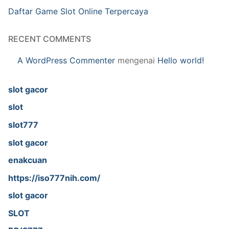
Daftar Game Slot Online Terpercaya
RECENT COMMENTS
A WordPress Commenter
mengenai
Hello world!
slot gacor
slot
slot777
slot gacor
enakcuan
https://iso777nih.com/
slot gacor
SLOT