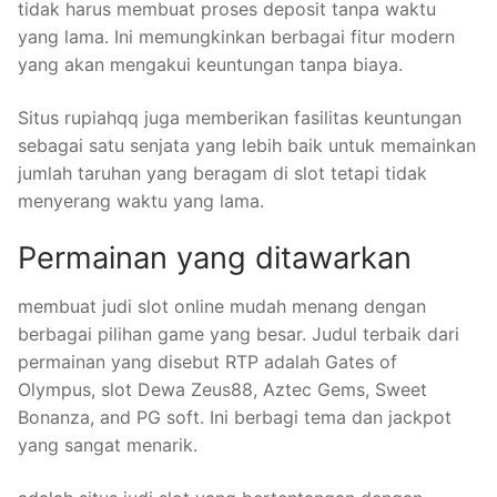
tidak harus membuat proses deposit tanpa waktu
yang lama. Ini memungkinkan berbagai fitur modern
yang akan mengakui keuntungan tanpa biaya.
Situs rupiahqq juga memberikan fasilitas keuntungan
sebagai satu senjata yang lebih baik untuk memainkan
jumlah taruhan yang beragam di slot tetapi tidak
menyerang waktu yang lama.
Permainan yang ditawarkan
membuat judi slot online mudah menang dengan
berbagai pilihan game yang besar. Judul terbaik dari
permainan yang disebut RTP adalah Gates of
Olympus, slot Dewa Zeus88, Aztec Gems, Sweet
Bonanza, and PG soft. Ini berbagi tema dan jackpot
yang sangat menarik.