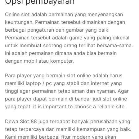
Opsi pembayaran
Online slot adalah permainan yang menyenangkan
keuntungan. Permainan tersebut dimainkan dengan
berbagai pengaturan dan gambar yang baik.
Permainan tersebut adalah game yang paling dikenal
untuk membuat seorang orang terlihat bersama-sama.
Ini adalah permainan dimana anda bisa bermain
dengan mobil atau komputer.
Para player yang bermain slot online adalah harus
memiliki laptop / pc yang stabil dan internet yang
tinggi agar permainan tetap aman dan nyaman. Agar
para player dapat bermain di bandar judi slot online
yang tepat, it is important to choose a reliable site.
Dewa Slot 88 juga terdapat banyak perusahaan yang
tetap terpercaya dan memiliki kemampuan yang baik.
Kami memiliki berbagai fitur modern yang akan