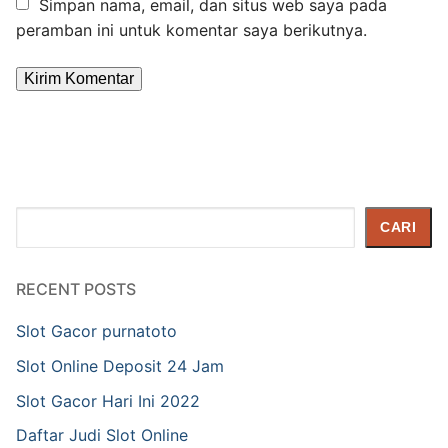
Simpan nama, email, dan situs web saya pada
peramban ini untuk komentar saya berikutnya.
Cari
CARI
RECENT POSTS
Slot Gacor purnatoto
Slot Online Deposit 24 Jam
Slot Gacor Hari Ini 2022
Daftar Judi Slot Online