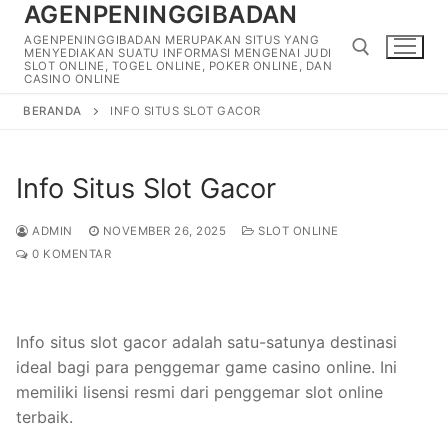
AGENPENINGGIBADAN
Lompat
ke
AGENPENINGGIBADAN MERUPAKAN SITUS YANG
MENYEDIAKAN SUATU INFORMASI MENGENAI JUDI
konten
SLOT ONLINE, TOGEL ONLINE, POKER ONLINE, DAN
CASINO ONLINE
BERANDA
INFO SITUS SLOT GACOR
Cari:
Info Situs Slot Gacor
ADMIN
NOVEMBER 26, 2025
SLOT ONLINE
0 KOMENTAR
Info situs slot gacor adalah satu-satunya destinasi
ideal bagi para penggemar game casino online. Ini
memiliki lisensi resmi dari penggemar slot online
terbaik.