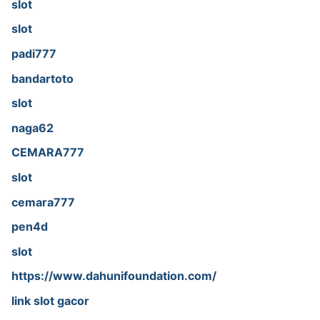
slot
slot
padi777
bandartoto
slot
naga62
CEMARA777
slot
cemara777
pen4d
slot
https://www.dahunifoundation.com/
link slot gacor