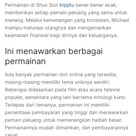
Permainan di Situs Slot
ktpjitu
benar-benar acak,
memberikan setiap pemain peluang yang sama untuk
menang. Melalui kemenangan yang konsisten, Michael
mampu melunasi utangnya dan mengamankan
keamanan finansial bagi dirinya dan keluarganya.
Ini menawarkan berbagai
permainan
Ada banyak permainan slot online yang tersedia,
masing-masing memiliki tema uniknya sendiri.
Beberapa didasarkan pada film atau acara televisi
populer, sementara yang lain bertema mitologi kuno.
Terlepas dari temanya, permainan ini memiliki
persentase pembayaran yang tinggi dan menawarkan
pemain peluang untuk memenangkan hadiah besar.
Permainannya mudah dimainkan, dan pembayarannya
cepat.