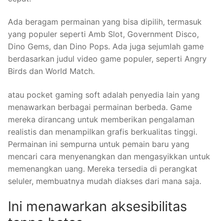
Ada beragam permainan yang bisa dipilih, termasuk
yang populer seperti Amb Slot, Government Disco,
Dino Gems, dan Dino Pops. Ada juga sejumlah game
berdasarkan judul video game populer, seperti Angry
Birds dan World Match.
atau pocket gaming soft adalah penyedia lain yang
menawarkan berbagai permainan berbeda. Game
mereka dirancang untuk memberikan pengalaman
realistis dan menampilkan grafis berkualitas tinggi.
Permainan ini sempurna untuk pemain baru yang
mencari cara menyenangkan dan mengasyikkan untuk
memenangkan uang. Mereka tersedia di perangkat
seluler, membuatnya mudah diakses dari mana saja.
Ini menawarkan aksesibilitas