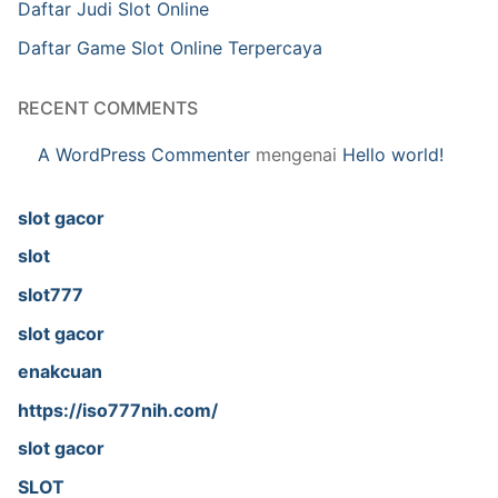
Daftar Judi Slot Online
Daftar Game Slot Online Terpercaya
RECENT COMMENTS
A WordPress Commenter
mengenai
Hello world!
slot gacor
slot
slot777
slot gacor
enakcuan
https://iso777nih.com/
slot gacor
SLOT