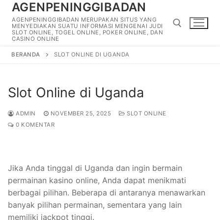
AGENPENINGGIBADAN
Lompat
ke
AGENPENINGGIBADAN MERUPAKAN SITUS YANG
MENYEDIAKAN SUATU INFORMASI MENGENAI JUDI
konten
SLOT ONLINE, TOGEL ONLINE, POKER ONLINE, DAN
CASINO ONLINE
BERANDA
SLOT ONLINE DI UGANDA
Cari:
Slot Online di Uganda
ADMIN
NOVEMBER 25, 2025
SLOT ONLINE
0 KOMENTAR
Jika Anda tinggal di Uganda dan ingin bermain
permainan kasino online, Anda dapat menikmati
berbagai pilihan. Beberapa di antaranya menawarkan
banyak pilihan permainan, sementara yang lain
memiliki jackpot tinggi.