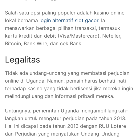
Salah satu opsi paling populer adalah kasino online
lokal bernama
login alternatif slot gacor
. Ia
menawarkan berbagai pilihan transaksi, termasuk
kartu kredit dan debit (Visa/Mastercard), Neteller,
Bitcoin, Bank Wire, dan cek Bank.
Legalitas
Tidak ada undang-undang yang membatasi perjudian
online di Uganda. Namun, pemain harus berhati-hati
terhadap kasino yang tidak berlisensi jika mereka ingin
melindungi uang dan informasi pribadi mereka.
Untungnya, pemerintah Uganda mengambil langkah-
langkah untuk mengatur perjudian pada tahun 2013.
Hal ini dicapai pada tahun 2013 dengan RUU Lotere
dan Perjudian yang menyatukan Undang-Undang