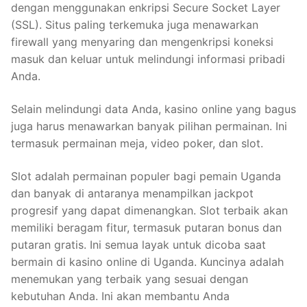
dengan menggunakan enkripsi Secure Socket Layer
(SSL). Situs paling terkemuka juga menawarkan
firewall yang menyaring dan mengenkripsi koneksi
masuk dan keluar untuk melindungi informasi pribadi
Anda.
Selain melindungi data Anda, kasino online yang bagus
juga harus menawarkan banyak pilihan permainan. Ini
termasuk permainan meja, video poker, dan slot.
Slot adalah permainan populer bagi pemain Uganda
dan banyak di antaranya menampilkan jackpot
progresif yang dapat dimenangkan. Slot terbaik akan
memiliki beragam fitur, termasuk putaran bonus dan
putaran gratis. Ini semua layak untuk dicoba saat
bermain di kasino online di Uganda. Kuncinya adalah
menemukan yang terbaik yang sesuai dengan
kebutuhan Anda. Ini akan membantu Anda