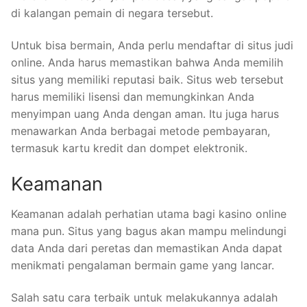
di kalangan pemain di negara tersebut.
Untuk bisa bermain, Anda perlu mendaftar di situs judi
online. Anda harus memastikan bahwa Anda memilih
situs yang memiliki reputasi baik. Situs web tersebut
harus memiliki lisensi dan memungkinkan Anda
menyimpan uang Anda dengan aman. Itu juga harus
menawarkan Anda berbagai metode pembayaran,
termasuk kartu kredit dan dompet elektronik.
Keamanan
Keamanan adalah perhatian utama bagi kasino online
mana pun. Situs yang bagus akan mampu melindungi
data Anda dari peretas dan memastikan Anda dapat
menikmati pengalaman bermain game yang lancar.
Salah satu cara terbaik untuk melakukannya adalah